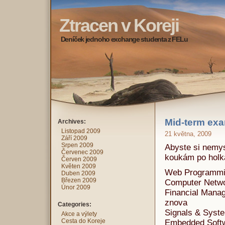
Ztracen v Koreji
Deníček jednoho exchange studenta z FELu
Mid-term exa
Archives:
Listopad 2009
21 května, 2009
Září 2009
Srpen 2009
Abyste si nemysl
Červenec 2009
koukám po holká
Červen 2009
Květen 2009
Web Programmin
Duben 2009
Březen 2009
Computer Networ
Únor 2009
Financial Manag
znova
Categories:
Signals & Syste
Akce a výlety
Cesta do Koreje
Embedded Softw