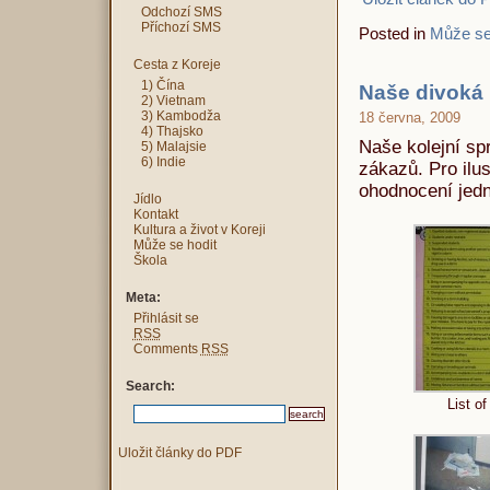
Odchozí SMS
Příchozí SMS
Posted in
Může se
Cesta z Koreje
1) Čína
Naše divoká 
2) Vietnam
3) Kambodža
18 června, 2009
4) Thajsko
Naše kolejní sp
5) Malajsie
6) Indie
zákazů. Pro ilu
ohodnocení jedn
Jídlo
Kontakt
Kultura a život v Koreji
Může se hodit
Škola
Meta:
Přihlásit se
RSS
Comments
RSS
Search:
List of
Uložit články do PDF