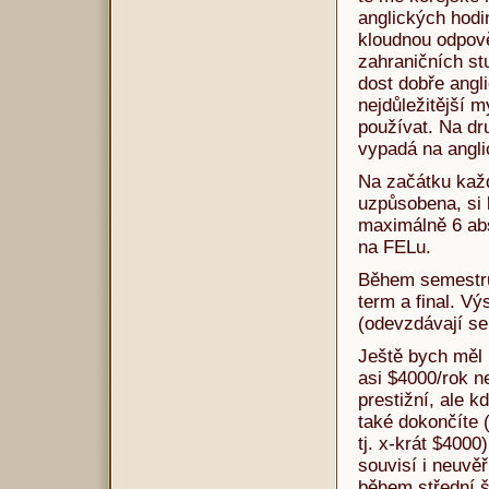
anglických hodi
kloudnou odpově
zahraničních st
dost dobře angli
nejdůležitější m
používat. Na dru
vypadá na angl
Na začátku každ
uzpůsobena, si 
maximálně 6 abs
na FELu.
Během semestru 
term a final. V
(odevzdávají se
Ještě bych měl p
asi $4000/rok n
prestižní, ale k
také dokončíte (
tj. x-krát $4000
souvisí i neuvěř
během střední š