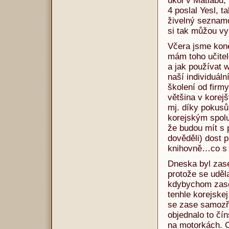
úkol v Matlabu;
4 poslal Yesl, 
živelný seznamo
si tak můžou vy
Včera jsme kon
mám toho učitele
a jak používat w
naší individuál
školení od firmy
většina v korej
mj. díky pokusů
korejským spol
že budou mít s 
dověděli) dost 
knihovně…co s 
Dneska byl zase
protože se uděla
kdybychom zase 
tenhle korejske
se zase samozř
objednalo to čín
na motorkách. C