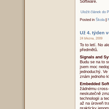
Software.
Uložit článek do 
Posted in
Škola
|
Už 4. týden v
24 března, 2009
To to letí. No a
předmětů.
Signals and S
Budu se na to s
jsem moc nedop
jednoduchý. Ve t
znám jednoho klu
Embedded Sof
žádnému cross-p
neskutečně zmat
technologii a te
až na úroveň tra
prakticky jenom