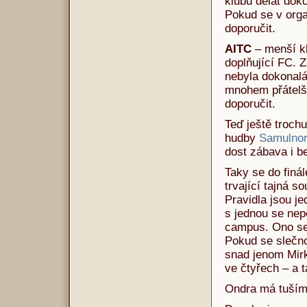
klubu dělat do
Pokud se v orga
doporučit.
AITC
– menší k
doplňující FC. 
nebyla dokonalá,
mnohem přátelšt
doporučit.
Teď ještě trochu
hudby
Samulnor
dost zábava i be
Taky se do finál
trvající tajná 
Pravidla jsou j
s jednou se nep
campus. Ono se 
Pokud se slečno
snad jenom Mirk
ve čtyřech – a 
Ondra má tuším 