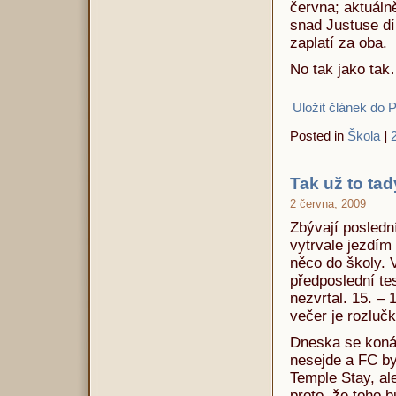
června; aktuáln
snad Justuse dí
zaplatí za oba.
No tak jako tak
Uložit článek do 
Posted in
Škola
|
Tak už to ta
2 června, 2009
Zbývají posledn
vytrvale jezdím
něco do školy. 
předposlední t
nezvrtal. 15. – 
večer je rozluč
Dneska se koná 
nesejde a FC by
Temple Stay, al
proto, že toho 