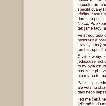
zkoušku tím pá
specifikovaný k
většinu času tím
dorazit a posla
No co. Po zkouš
tak jsme tady na
Ve středu teda d
nedorazit a pos
kraviny, který s
ten test spole
Čtvrtek weby; z
jednoduše, dokon
to by byla ostud
nás zase překva
ale my na to má
Pátek – poslední
ale většinu otá
dalo něco napsa
Teď mě čeká nej
(zřejmě budu mu