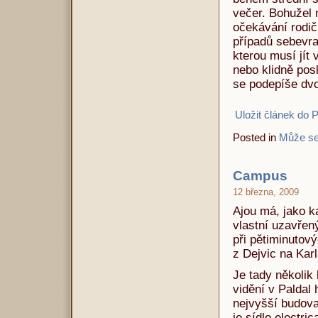
večer. Bohužel n
očekávání rodič
případů sebevra
kterou musí jít 
nebo klidně posl
se podepíše dvo
Uložit článek do 
Posted in
Může se
Campus
12 března, 2009
Ajou má, jako ka
vlastní uzavře
při pětiminutov
z Dejvic na Kar
Je tady několik 
vidění v Paldal
nejvyšší budov
je sídlo electri