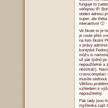
funguje to zad
veřejnou IP. Bo
obden adresu ji
super, ale třeb
interaktivní 🙁
Ve škole to je h
je route přes vn
na tom školní P
s právy adminis
korejské Fedory
můžu si nainstal
už pár týdnů po
nepoužitelné a 
nestrkat!). Naví
crosscompilaci 
musíte sednout 
Většinu problém
vzhledem k výše
nepoužitelný.
Pak tady jsou t
myšlenka zajít t