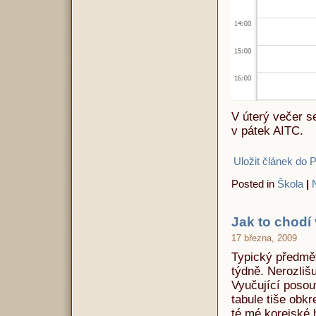
V úterý večer s
v pátek AITC.
Uložit článek do 
Posted in
Škola
|
Jak to chodí
17 března, 2009
Typický předmět
týdně. Nerozlišu
Vyučující posou
tabule tiše obkr
té mé korejské 