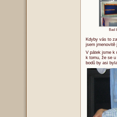
Bad 
Kdyby vás to za
jsem jmenovitě 
V pátek jsme k 
k tomu, že se u 
bodů by asi byl