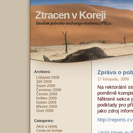
Ztracen v Koreji
Deníček jednoho exchange studenta z FELu
Zpráva o po
Archives:
Listopad 2009
17 listopadu, 2009
Září 2009
Srpen 2009
Na rektorátní s
Červenec 2009
poměrně komplex
Červen 2009
Květen 2009
Některé sekce je
Duben 2009
podklady pro př
Březen 2009
jako zdroj infor
Únor 2009
http://reports.
Categories:
Akce a výlety
Cesta do Koreje
Uložit článek do 