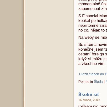
momentálně úpl
zapomenout zmín
S Financial Man
koukal po holkác
nepřítomně zíra
no co, nějak to
Na weby se moc 
Se sítěma nevim
konečně jsem ta
ostatní foreign 
když si můžu st
a všechno vim, 
Uložit článek do 
Posted in
Škola
|
Školní síť
16 dubna, 2009
Celkem nic moc.