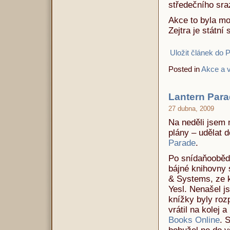
středečního sra
Akce to byla mo
Zejtra je státní
Uložit článek do 
Posted in
Akce a v
Lantern Par
27 dubna, 2009
Na neděli jsem 
plány – udělat 
Parade
.
Po snídaňoobědě
bájné knihovny 
& Systems, ze kt
Yesl. Nenašel j
knížky byly roz
vrátil na kolej 
Books Online
. 