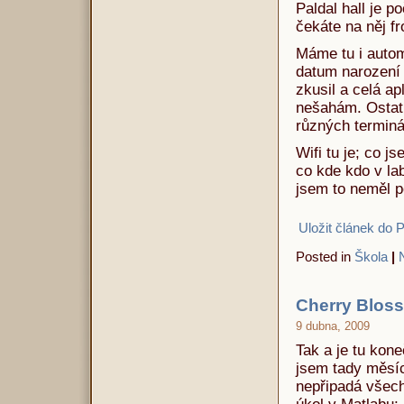
Paldal hall je p
čekáte na něj fr
Máme tu i automa
datum narození 
zkusil a celá ap
nešahám. Ostatn
různých termin
Wifi tu je; co 
co kde kdo v l
jsem to neměl p
Uložit článek do 
Posted in
Škola
|
Cherry Blos
9 dubna, 2009
Tak a je tu kon
jsem tady měsíc
nepřipadá všech