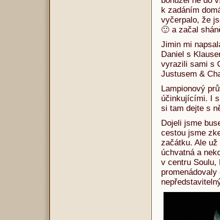
bohužel ne do v
k zadáním domác
vyčerpalo, že j
🙂 a začal shán
Jimin mi napsal
Daniel s Klause
vyrazili sami s
Justusem & Char
Lampionový prův
účinkujícími. I 
si tam dejte s
Dojeli jsme bu
cestou jsme zkej
začátku. Ale už 
úchvatná a neko
v centru Soulu, 
promenádovaly 
nepředstaviteln