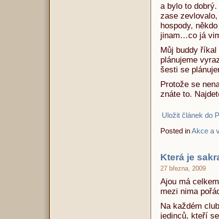
a bylo to dobrý
zase zevlovalo, 
hospody, někdo 
jinam…co já vi
Můj buddy říkal 
plánujeme vyraz
šesti se plánuj
Protože se nenaš
znáte to. Najdet
Uložit článek do 
Posted in
Akce a v
Která je sakr
27 března, 2009
Ajou má celkem 
mezi nima pořád
Na každém club 
jedinců, kteří 