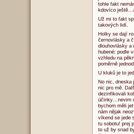
tohle fakt nemá
kdovíco ještě…a
Už mi to fakt 
takových lidí.
Holky se dají ro
černovlásky a č
dlouhovlásky a 
hubené; podle v
vzhledu na pěkn
poměrně jednodu
U kluků je to 
No nic, dneska j
nic pro mě. Dal
dezinfikovali ko
účinky…nevim co
bychom měli jet
nám nějak neozv
víkend se jede 
tu sobotu! prej
to už by snad b