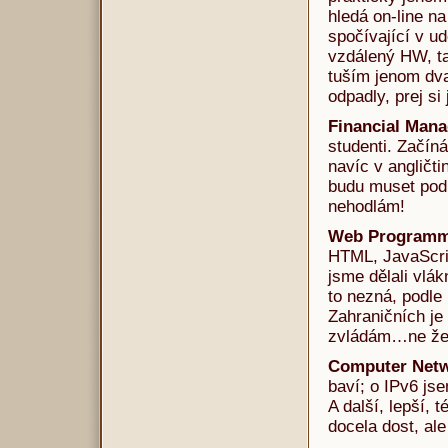
hledá on-line n
spočívající v u
vzdálený HW, t
tuším jenom dva
odpadly, prej si
Financial Man
studenti. Začíná
navíc v angličti
budu muset podív
nehodlám!
Web Programm
HTML, JavaScrip
jsme dělali vlák
to nezná, podle
Zahraničních je
zvládám…ne že 
Computer Net
baví; o IPv6 js
A další, lepší, 
docela dost, al