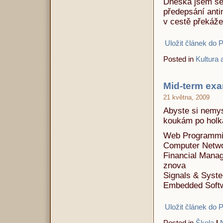
Dneska jsem se 
předepsání anti
v cestě překáž
Uložit článek do 
Posted in
Kultura a
Mid-term exa
21 května, 2009
Abyste si nemysl
koukám po holká
Web Programmin
Computer Networ
Financial Manag
znova
Signals & Syste
Embedded Softw
Uložit článek do 
Posted in
Škola
|