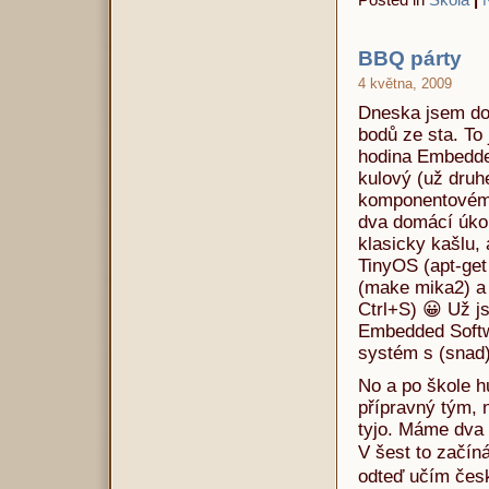
BBQ párty
4 května, 2009
Dneska jsem do
bodů ze sta. To
hodina Embedde
kulový (už druh
komponentovém 
dva domácí úkol
klasicky kašlu, 
TinyOS (apt-get 
(make mika2) a 
Ctrl+S) 😀 Už j
Embedded Softw
systém s (snad)
No a po škole h
přípravný tým, 
tyjo. Máme dva 
V šest to začín
odteď učím čes