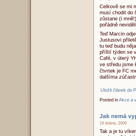
Celkově se mi m
musí chodit do 
zůstane (i mně!)
pořádně neviděl
Teď Marcin odje
Justusovi přilet
tu teď budu něj
příští týden se 
Café, v úterý Y
ve středu jsme
čtvrtek je FC m
dalšíma zúčastn
Uložit článek do 
Posted in
Akce a v
Jak nemá vy
19 dubna, 2009
Tak a je tu vík