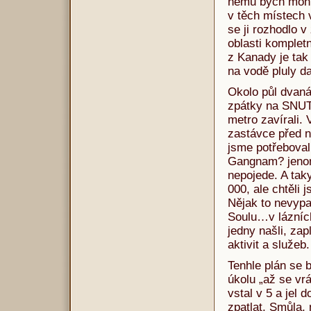
němu bych moh ř
v těch místech 
se ji rozhodlo v
oblasti komplet
z Kanady je tak
na vodě pluly d
Okolo půl dvaná
zpátky na SNUT,
metro zavírali.
zastávce před 
jsme potřeboval
Gangnam? jenom 
nepojede. A tak
000, ale chtěli 
Nějak to nevypa
Soulu…v lázních
jedny našli, zapl
aktivit a služeb.
Tenhle plán se 
úkolu „až se vr
vstal v 5 a jel
zpatlat. Smůla,