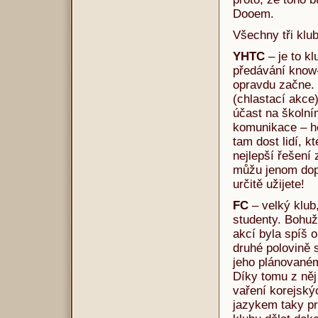
Dooem.
Všechny tři klu
YHTC
– je to kl
předávání know-
opravdu začne. 
(chlastací akce
účast na školní
komunikace – ho
tam dost lidí, k
nejlepší řešení 
můžu jenom dopo
určitě užijete!
FC
– velký klub
studenty. Bohuž
akcí byla spíš o
druhé polovině 
jeho plánovaném
Díky tomu z něj 
vaření korejskýc
jazykem taky pr