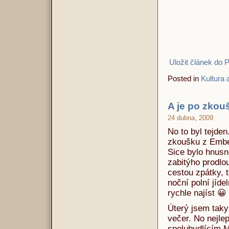
Uložit článek do 
Posted in
Kultura a
A je po zkou
24 dubna, 2009
No to byl tejden
zkoušku z Embed
Sice bylo hnusně
zabitýho prodlo
cestou zpátky, t
noční polní jíd
rychle najíst 😀
Úterý jsem taky
večer. No nejle
spolubydlícím M