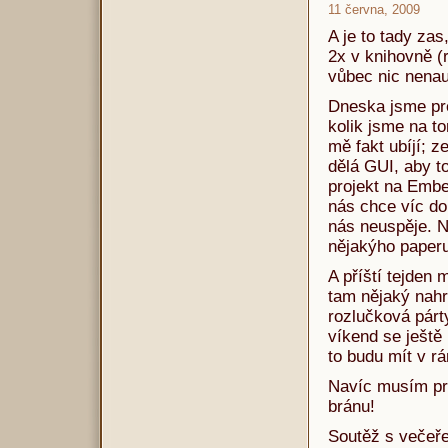
11 června, 2009
A je to tady zas
2x v knihovně (
vůbec nic nenau
Dneska jsme pr
kolik jsme na t
mě fakt ubíjí; 
dělá GUI, aby t
projekt na Embe
nás chce víc d
nás neuspěje. 
nějakýho paperu
A příští tejden
tam nějaký nahr
rozlučková párt
víkend se ještě
to budu mít v r
Navíc musím pro
bránu!
Soutěž s večeře