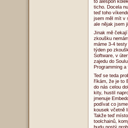
to alespoň kolek
ticho. Docela nu
teď toho víkendu
jsem měl mít v 
ale nějak jsem j
Jinak mě čekají
zkoušku nemáme
máme 3-4 testy 
týden po zkouš
Software, v úte
zajedu do Soulu
Programming a 
Teď se teda pr
říkám, že je to 
do nás celou do
kity, hustil na
jmenuje Embed
podívat co jsme 
kousek včetně l
Takže teď místo
toolchainů, kom
budu postý prob